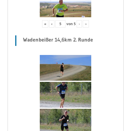
«
‹
von
5
›
»
Wadenbeißer 14,6km 2. Runde