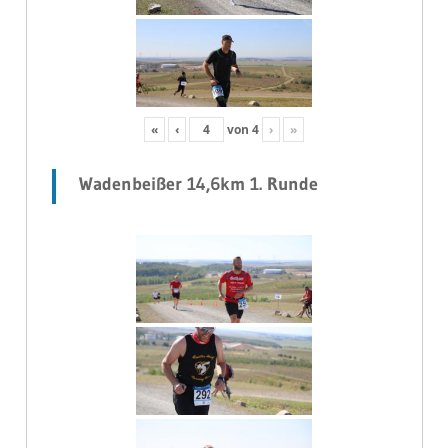
«
‹
von
4
›
»
Wadenbeißer 14,6km 1. Runde