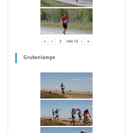
«
‹
von
12
›
»
Grubenlampe