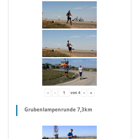
«
‹
von
4
›
»
Grubenlampenrunde 7,3km