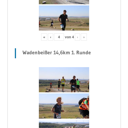
«
‹
von
4
›
»
Wadenbeißer 14,6km 1. Runde