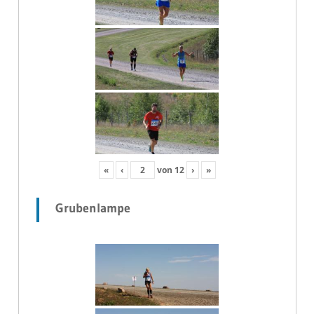
«
‹
von
12
›
»
Grubenlampe