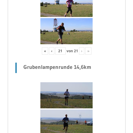
«
‹
von
21
›
»
Grubenlampenrunde 14,6km