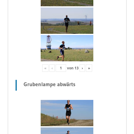
«
‹
von
13
›
»
Grubenlampe abwärts