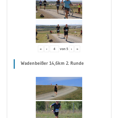
«
‹
von
5
›
»
Wadenbeißer 14,6km 2. Runde