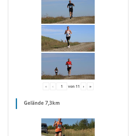
«
‹
von
11
›
»
Gelände 7,3km