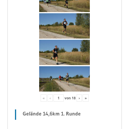
«
‹
von
18
›
»
Gelände 14,6km 1. Runde