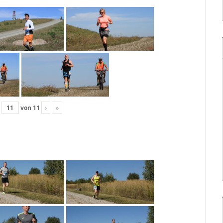
von
11
›
»