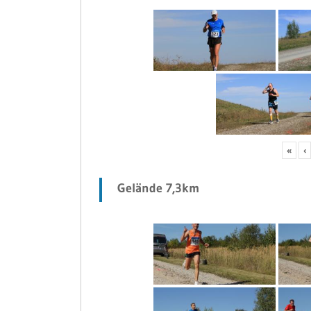
«
‹
Gelände 7,3km