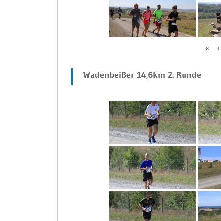
«
‹
Wadenbeißer 14,6km 2. Runde