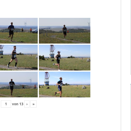
von
13
›
»