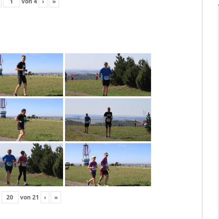
von
4
›
»
von
21
›
»