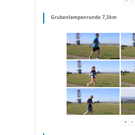
«
‹
Grubenlampenrunde 7,3km
«
‹