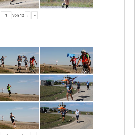
von
12
›
»