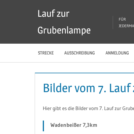
Zum
Lauf zur
Inhalt
FÜR
springen
JEDERM
Grubenlampe
STRECKE
AUSSCHREIBUNG
ANMELDUNG
Bilder vom 7. Lau
Hier gibt es die Bilder vom 7. Lauf zur Gru
Wadenbeißer 7,3km