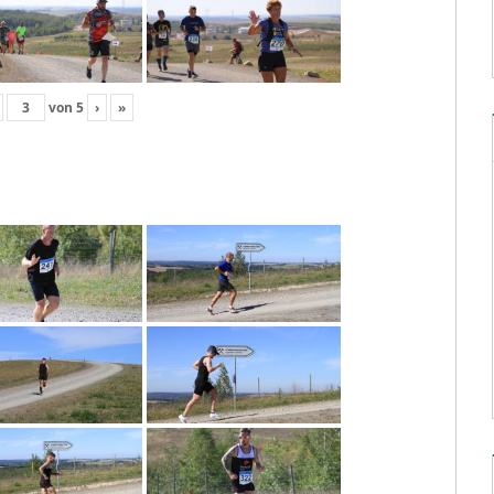
von
5
›
»