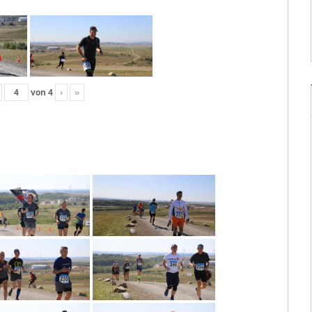
von
4
›
»