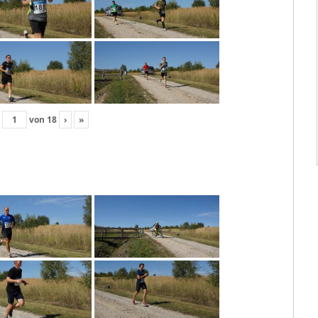
von
18
›
»