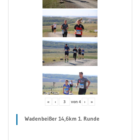
«
‹
von
4
›
»
Wadenbeißer 14,6km 1. Runde