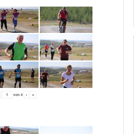
von
4
›
»