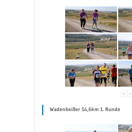
«
‹
Wadenbeißer 14,6km 1. Runde