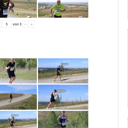
von
5
›
»