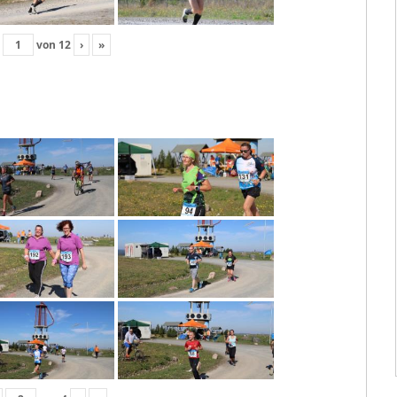
von
12
›
»