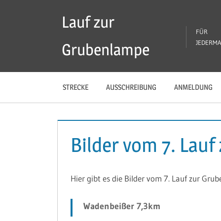
Zum
Lauf zur
Inhalt
FÜR
springen
JEDERM
Grubenlampe
STRECKE
AUSSCHREIBUNG
ANMELDUNG
Bilder vom 7. Lau
Hier gibt es die Bilder vom 7. Lauf zur Gru
Wadenbeißer 7,3km