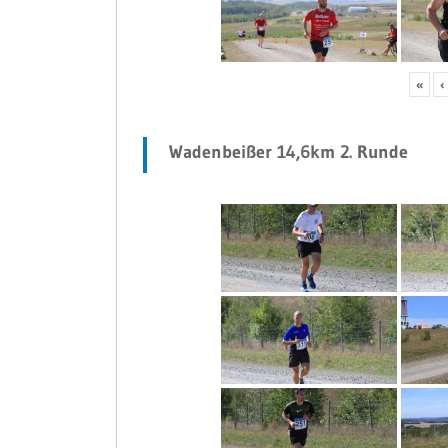
«
‹
Wadenbeißer 14,6km 2. Runde