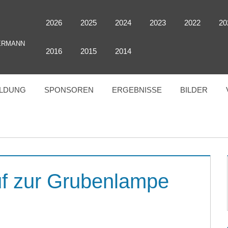
2026
2025
2024
2023
2022
20
ERMANN
2016
2015
2014
LDUNG
SPONSOREN
ERGEBNISSE
BILDER
uf zur Grubenlampe