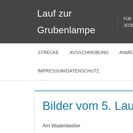
Zum
Lauf zur
Inhalt
FÜR
springen
JED
Grubenlampe
STRECKE
AUSSCHREIBUNG
ANME
IMPRESSUM/DATENSCHUTZ
Bilder vom 5. La
Am Wadenbeißer