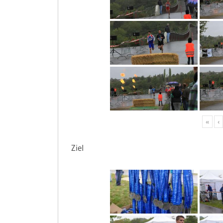
«
‹
Ziel