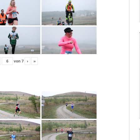
von
7
›
»