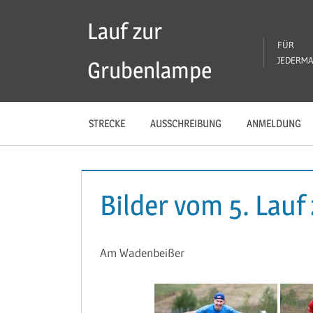
Zum
Lauf zur
Inhalt
FÜR
springen
JEDERM
Grubenlampe
STRECKE
AUSSCHREIBUNG
ANMELDUNG
Bilder vom 5. Lau
Am Wadenbeißer