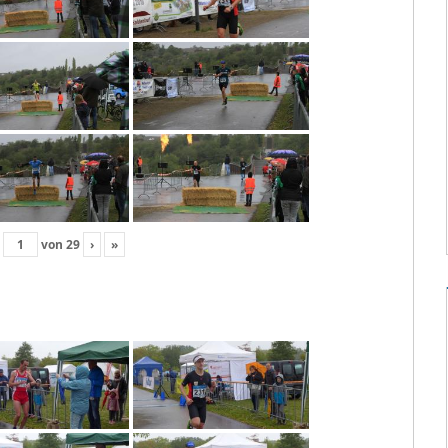
von
29
›
»