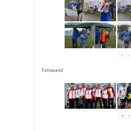
«
‹
Fotowand
«
‹