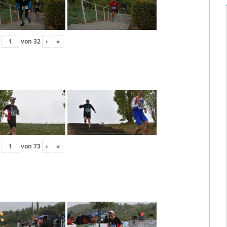
von
32
›
»
von
73
›
»