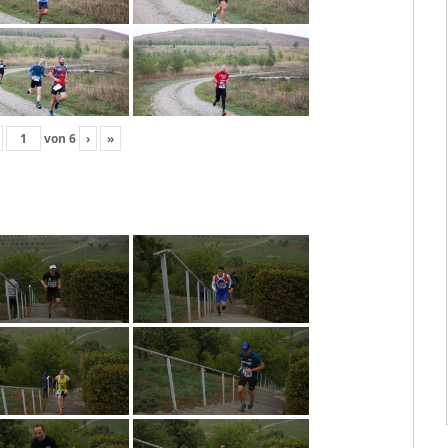
von
6
›
»