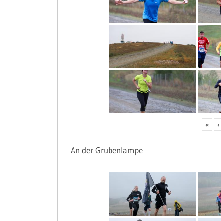
«
‹
An der Grubenlampe