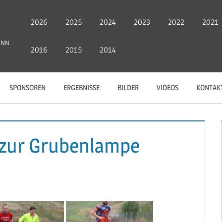
2026
2025
2024
2023
2022
2021
ANN
2016
2015
2014
SPONSOREN
ERGEBNISSE
BILDER
VIDEOS
KONTAK
f zur Grubenlampe