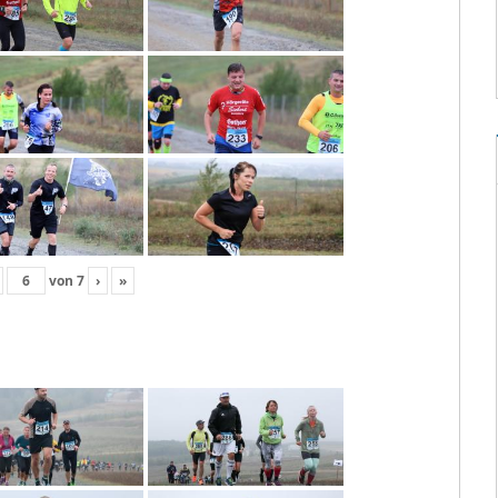
von
7
›
»