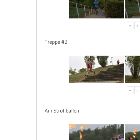
«
‹
Treppe #2
«
‹
Am Strohballen