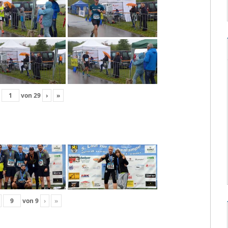
von
29
›
»
von
9
›
»