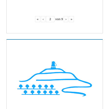
«
‹
von
9
›
»
2018
BILDER