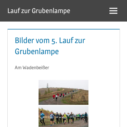
Zum
Lauf zur Grubenlampe
Inhalt
Menü
springen
Bilder vom 5. Lauf zur
Grubenlampe
Am Wadenbeißer