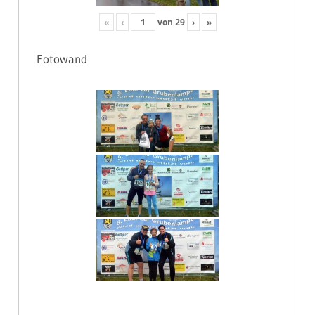
«
‹
von
29
›
»
Fotowand