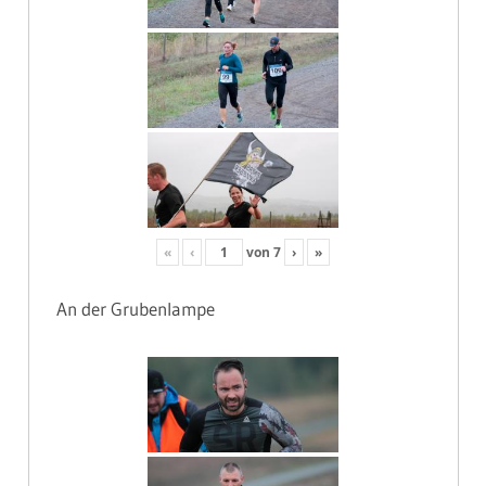
«
‹
von
7
›
»
An der Grubenlampe