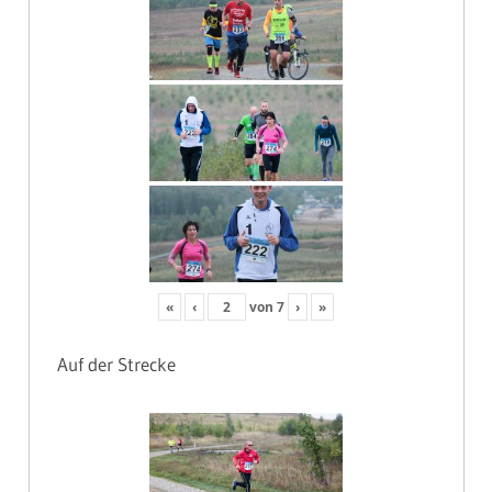
«
‹
von
7
›
»
Auf der Strecke