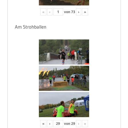
«
‹
von
73
›
»
Am Strohballen
«
‹
von
29
›
»