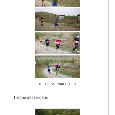
«
‹
von
6
›
»
Treppe des Leidens