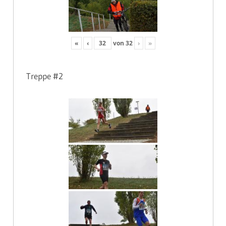
«
‹
von
32
›
»
Treppe #2